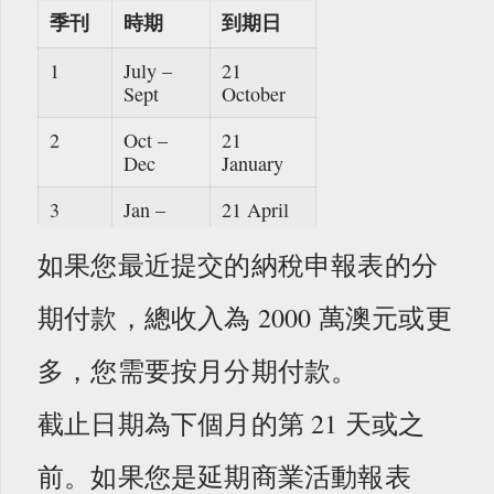
季刊
時期
到期日
1
July –
21
Sept
October
2
Oct –
21
Dec
January
3
Jan –
21 April
Mar
如果您最近提交的納稅申報表的分
4
Apr –
21 July
June
期付款，總收入為 2000 萬澳元或更
多，您需要按月分期付款。
截止日期為下個月的第 21 天或之
前。如果您是延期商業活動報表